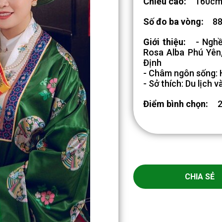
Chiều cao:
160c
Số đo ba vòng:
88
Giới thiệu:
- Nghề
Rosa Alba Phú Yên,
Định
- Châm ngôn sống: 
- Sở thích: Du lịch v
Điểm bình chọn:
CHIA SẺ